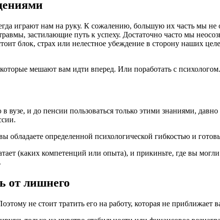
дениями
егда играют нам на руку. К сожалению, большую их часть мы не 
авмы, застилающие путь к успеху. Достаточно часто мы неосозн
стоит блок, страх или нелестное убеждение в сторону наших це
 которые мешают вам идти вперед. Или поработать с психологом
 в вузе, и до пенсии пользоваться только этими знаниями, дав
ссии.
 вы обладаете определенной психологической гибкостью и готовы
атает (каких компетенций или опыта), и прикиньте, где вы мог
.
ь от лишнего
этому не стоит тратить его на работу, которая не приближает ва