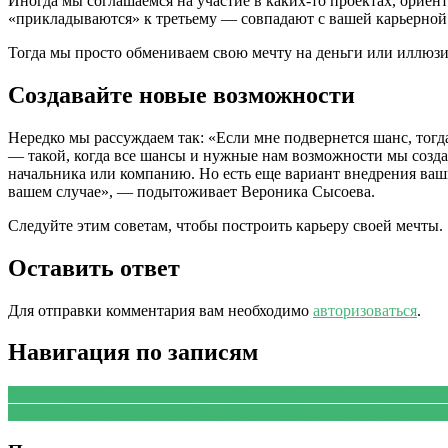
Иногда мы соглашаемся на участие в каких-то проектах, ориент
«прикладываются» к третьему — совпадают с вашей карьерной 
Тогда мы просто обмениваем свою мечту на деньги или иллюзи
Создавайте новые возможности
Нередко мы рассуждаем так: «Если мне подвернется шанс, тогда
— такой, когда все шансы и нужные нам возможности мы создае
начальника или компанию. Но есть еще вариант внедрения ваши
вашем случае», — подытоживает Вероника Сысоева.
Следуйте этим советам, чтобы построить карьеру своей мечты.
Оставить ответ
Для отправки комментария вам необходимо
авторизоваться
.
Навигация по записям
PREVIOUS
Предыдущая запись:
Как выбрать обувь для бегово
NEXT
Следующая запись:
Вы рискуете умереть от рака, если н