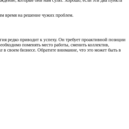
ждение, которые они нам сулят. Хорошо, если эти два пункта
им время на решение чужих проблем.
егия редко приводит к успеху. Он требует проактивной позиции
необходимо поменять место работы, сменить коллектив,
е в своем бизнесе. Обратите внимание, что это может быть в