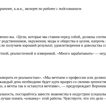
апевт, к.м.н., эксперт по работе с подсознанием
менно вы. «Цели, которые мы ставим перед собой, должны соотв
 родственников, окружения, моды и общества в целом, напрочь 
и получаем хороший результат, удовлетворения и довольства соб
етной, реалистичной и измеримой. «Много зарабатывать» — неу
оверить ее реальностью». «Мы мечтаем о профессии или должности
аждый день необходимо будет идти вразрез со своими ценностями
и, а мечты так и останутся мечтами», — предупреждает Вероник
льность, постарайтесь завести знакомства в индустрии (социал
 лучше понять «изнанку» этой работы. Чувствуете, что это дело