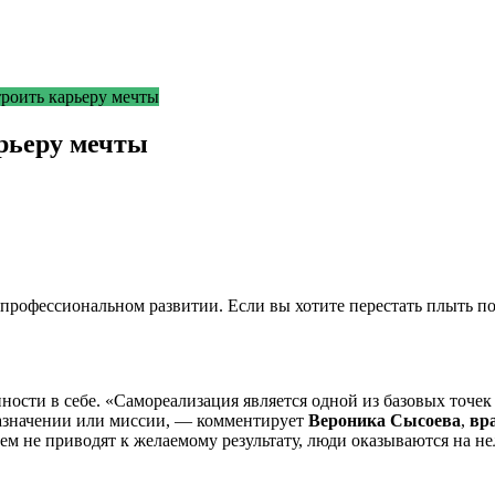
троить карьеру мечты
арьеру мечты
рофессиональном развитии. Если вы хотите перестать плыть по 
ости в себе. «Самореализация является одной из базовых точек
назначении или миссии, — комментирует
Вероника Сысоева
,
вра
ем не приводят к желаемому результату, люди оказываются на не