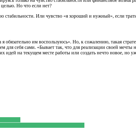
ируясь только на чувство стабильности или финансовое вознагра
целью. Но что если нет?
ю стабильности. Или чувство «я хороший и нужный», если трат
 я обязательно им воспользуюсь». Но, к сожалению, такая страт
м для себя сами. «Бывает так, что для реализации своей мечты 
х идей на текущем месте работы или создать нечто новое, но уж
й дорожки
е откажетесь прямо сейчас от этих вещей