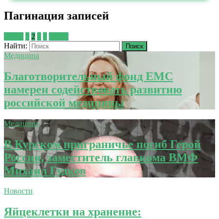
Пагинация записей
Назад
1
2
3
4
Далее
Найти:
Медицина
Благотворительный фонд ЕМС
намерен содействовать развитию
российской медицины
Медицина
В Курском приграничье погиб Герой
России, заместитель главкома ВМФ
Михаил Гудков
Новости
Яйцеклетки на хранение: