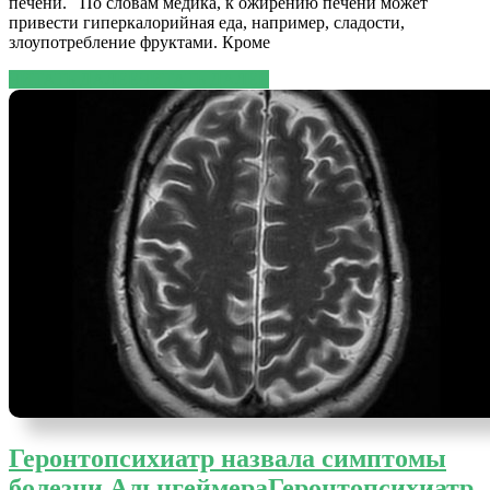
печени. По словам медика, к ожирению печени может
привести гиперкалорийная еда, например, сладости,
злоупотребление фруктами. Кроме
ЧИТАТЬ ДАЛЕЕ
ЧИТАТЬ ДАЛЕЕ
Геронтопсихиатр назвала симптомы
болезни Альцгеймера
Геронтопсихиатр