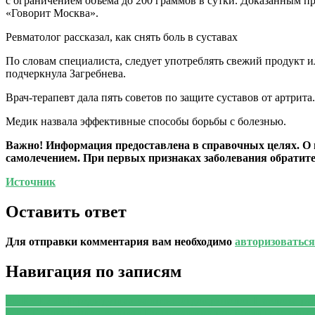
с ограничением объема до 200 граммов в сутки. Доказанным п
«Говорит Москва».
Ревматолог рассказал, как снять боль в суставах
По словам специалиста, следует употреблять свежий продукт и
подчеркнула Загребнева.
Врач-терапевт дала пять советов по защите суставов от артрит
Медик назвала эффективные способы борьбы с болезнью.
Важно!
Информация предоставлена в справочных целях. О п
самолечением. При первых признаках заболевания обратитес
Источник
Оставить ответ
Для отправки комментария вам необходимо
авторизоваться
Навигация по записям
PREVIOUS
Предыдущая запись:
Эндокринолог Павлова рас
NEXT
Следующая запись:
Гастроэнтеролог Васильева пере