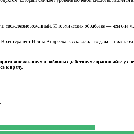
родуктом, который снижает уровень мочевой кислоты, является в
ли свежеразмороженный. И термическая обработка — чем она мен
а. Врач-терапевт Ирина Андреева рассказала, что даже в пожило
ротивопоказаниях и побочных действиях спрашивайте у спец
ь к врачу.
.
сказала о правильном рационе после 40 лет
числила пять вредных привычек, от которых страдает печень