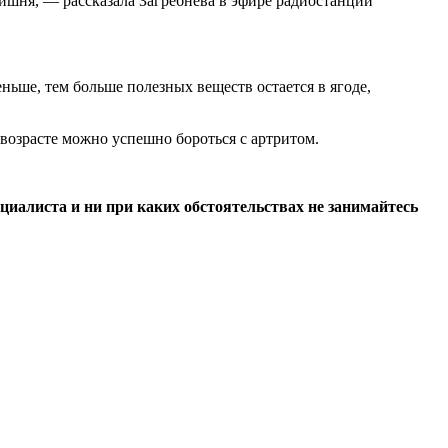
ишня, — рассказала Загребнева в эфире радиостанции
ьше, тем больше полезных веществ остается в ягоде,
м возрасте можно успешно бороться с артритом.
иалиста и ни при каких обстоятельствах не занимайтесь