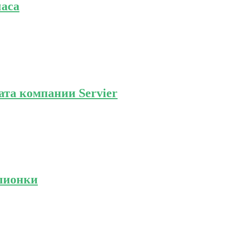
часа
ата компании Servier
пионки