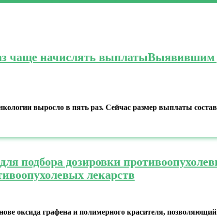
аз чаще начислять выплаты
Выявившим р
ологии выросло в пять раз. Сейчас размер выплаты составляе
для подбора дозировки противоопухолев
тивоопухолевых лекарств
снове оксида графена и полимерного красителя, позволяющи