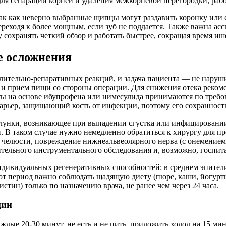
я сепарации корней и удаления межкорневой перегородки, раб
ак как неверно выбранные щипцы могут раздавить коронку или
реходя к более мощным, если зуб не поддается. Также важна ас
сохранять четкий обзор и работать быстрее, сокращая время иш
е осложнения
лительно-репаративных реакций, и задача пациента — не наруши
 и прием пищи со стороны операции. Для снижения отека реком
ты на основе ибупрофена или нимесулида принимаются по требова
арьер, защищающий кость от инфекции, поэтому его сохранност
лунки, возникающее при выпадении сгустка или инфицировании
ки. В таком случае нужно немедленно обратиться к хирургу для 
 челюсти, повреждение нижнеальвеолярного нерва (с онемением
ительного инструментального обследования и, возможно, госпит
дивидуальных регенеративных способностей: в среднем эпителиз
тот период важно соблюдать щадящую диету (пюре, каши, йогурты
тин) только по назначению врача, не ранее чем через 24 часа.
ции
ждые 20-30 минут, не есть и не пить, приложить холод на 15 ми