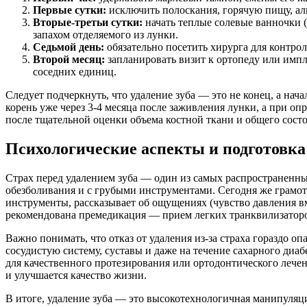
Первые сутки:
исключить полоскания, горячую пищу, ал
Вторые-третьи сутки:
начать теплые солевые ванночки (
запахом отделяемого из лунки.
Седьмой день:
обязательно посетить хирурга для контро
Второй месяц:
запланировать визит к ортопеду или импл
соседних единиц.
Следует подчеркнуть, что удаление зуба — это не конец, а на
корень уже через 3-4 месяца после заживления лунки, а при 
после тщательной оценки объема костной ткани и общего состо
Психологические аспекты и подготовка
Страх перед удалением зуба — один из самых распространенных
обезболивания и с грубыми инструментами. Сегодня же грамот
инструменты, рассказывает об ощущениях (чувство давления вме
рекомендована премедикация — прием легких транквилизаторов
Важно понимать, что отказ от удаления из-за страха гораздо о
сосудистую систему, суставы и даже на течение сахарного ди
для качественного протезирования или ортодонтического лечен
и улучшается качество жизни.
В итоге, удаление зуба — это высокотехнологичная манипуляци