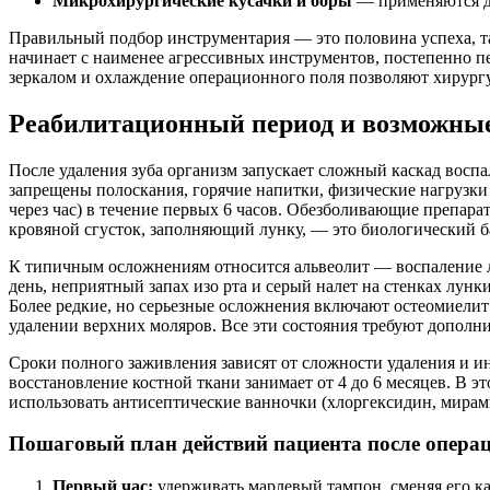
Микрохирургические кусачки и боры
— применяются дл
Правильный подбор инструментария — это половина успеха, т
начинает с наименее агрессивных инструментов, постепенно пе
зеркалом и охлаждение операционного поля позволяют хирургу 
Реабилитационный период и возможны
После удаления зуба организм запускает сложный каскад воспа
запрещены полоскания, горячие напитки, физические нагрузки
через час) в течение первых 6 часов. Обезболивающие препара
кровяной сгусток, заполняющий лунку, — это биологический б
К типичным осложнениям относится альвеолит — воспаление 
день, неприятный запах изо рта и серый налет на стенках лун
Более редкие, но серьезные осложнения включают остеомиелит
удалении верхних моляров. Все эти состояния требуют дополн
Сроки полного заживления зависят от сложности удаления и ин
восстановление костной ткани занимает от 4 до 6 месяцев. В э
использовать антисептические ванночки (хлоргексидин, мирамис
Пошаговый план действий пациента после опера
Первый час:
удерживать марлевый тампон, сменяя его ка