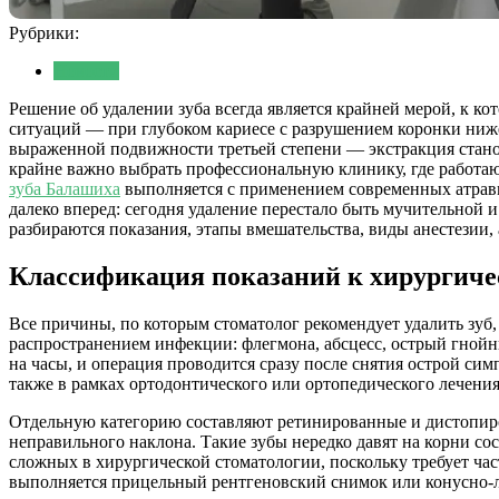
Рубрики:
Новости
Решение об удалении зуба всегда является крайней мерой, к к
ситуаций — при глубоком кариесе с разрушением коронки ниж
выраженной подвижности третьей степени — экстракция стано
крайне важно выбрать профессиональную клинику, где работа
зуба Балашиха
выполняется с применением современных атравм
далеко вперед: сегодня удаление перестало быть мучительной
разбираются показания, этапы вмешательства, виды анестезии,
Классификация показаний к хирургиче
Все причины, по которым стоматолог рекомендует удалить зуб
распространением инфекции: флегмона, абсцесс, острый гнойны
на часы, и операция проводится сразу после снятия острой си
также в рамках ортодонтического или ортопедического лечения
Отдельную категорию составляют ретинированные и дистопиров
неправильного наклона. Такие зубы нередко давят на корни с
сложных в хирургической стоматологии, поскольку требует ча
выполняется прицельный рентгеновский снимок или конусно-лу