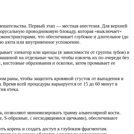
мешательства. Первый этап — местная анестезия. Для верхней
торусальную проводниковую блокаду, которая «выключает»
констрикторами, что обеспечивает глубокое и длительное (до
ью азота или внутривенное успокоение.
дывает элеватор или щипцы (в зависимости от группы зубов) и
шиной на отдельные части, чтобы извлечь их по очереди без
, кистозные образования и осколки, затем промывает ее
м раны, чтобы защитить кровяной сгусток от выпадения и
 Время всей процедуры варьируется от 15 до 60 минут в
ия отека.
, позволяют минимизировать травму альвеолярной кости.
е, S-образные, с несходящимися щечками), обеспечивают
ь корень и создать доступ к глубоким фрагментам.