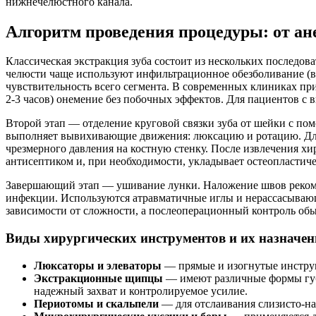
нижнечелюстного канала.
Алгоритм проведения процедуры: от ан
Классическая экстракция зуба состоит из нескольких последов
челюсти чаще используют инфильтрационное обезболивание (в
чувствительность всего сегмента. В современных клиниках при
2-3 часов) онемение без побочных эффектов. Для пациентов с
Второй этап — отделение круговой связки зуба от шейки с пом
выполняет вывихивающие движения: люксацию и ротацию. Для м
чрезмерного давления на костную стенку. После извлечения хи
антисептиком и, при необходимости, укладывает остеопластиче
Завершающий этап — ушивание лунки. Наложение швов рекомен
инфекции. Используются атравматичные иглы и нерассасывающи
зависимости от сложности, а послеоперационный контроль обычн
Виды хирургических инструментов и их назначен
Люксаторы и элеваторы
— прямые и изогнутые инструм
Экстракционные щипцы
— имеют различные формы губо
надежный захват и контролируемое усилие.
Периотомы и скальпели
— для отслаивания слизисто-на