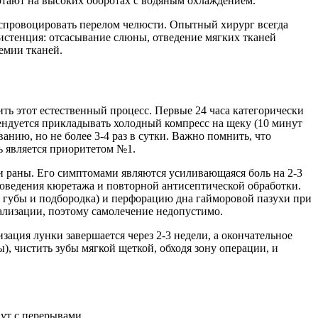
отают на высоких оборотах с водяным охлаждением.
 спровоцировать перелом челюсти. Опытный хирург всегда
систенция: отсасывание слюны, отведение мягких тканей
емии тканей.
ть этот естественный процесс. Первые 24 часа категорически
ендуется прикладывать холодный компресс на щеку (10 минут
нию, но не более 3-4 раз в сутки. Важно помнить, что
ь является приоритетом №1.
 раны. Его симптомами являются усиливающаяся боль на 2-3
проведения кюретажа и повторной антисептической обработки.
 губы и подбородка) и перфорацию дна гайморовой пазухи при
ализации, поэтому самолечение недопустимо.
ация лунки завершается через 2-3 недели, а окончательное
), чистить зубы мягкой щеткой, обходя зону операции, и
нут с перерывами.