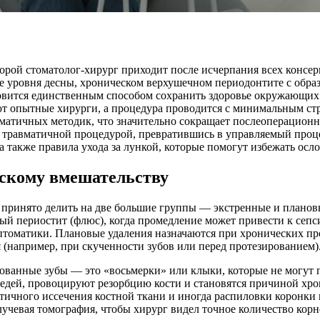
оторой стоматолог-хирург приходит после исчерпания всех консе
е уровня десны, хроническом верхушечном периодонтите с обра
вится единственным способом сохранить здоровье окружающих 
ют опытные хирурги, а процедура проводится с минимальным ст
атичных методик, что значительно сокращает послеоперационн
 и травматичной процедурой, превратившись в управляемый проц
 а также правила ухода за лункой, которые помогут избежать ос
скому вмешательству
, принято делить на две большие группы — экстренные и плано
й периостит (флюс), когда промедление может привести к сепси
мптоматики. Плановые удаления назначаются при хронических пр
 (например, при скученности зубов или перед протезированием)
анные зубы — это «восьмерки» или клыки, которые не могут пр
оседей, провоцируют резорбцию кости и становятся причиной хр
стичного иссечения костной ткани и иногда распиловки коронки
чевая томография, чтобы хирург видел точное количество корн