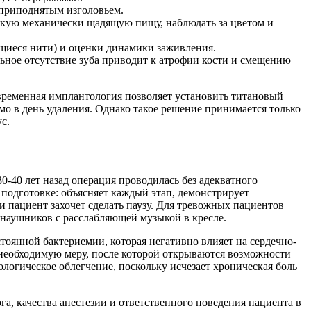
 приподнятым изголовьем.
мягкую механически щадящую пищу, наблюдать за цветом и
ющиеся нити) и оценки динамики заживления.
льное отсутствие зуба приводит к атрофии кости и смещению
овременная имплантология позволяет установить титановый
мо в день удаления. Однако такое решение принимается только
с.
0-40 лет назад операция проводилась без адекватного
подготовке: объясняет каждый этап, демонстрирует
ли пациент захочет сделать паузу. Для тревожных пациентов
 наушников с расслабляющей музыкой в кресле.
стоянной бактериемии, которая негативно влияет на сердечно-
к необходимую меру, после которой открываются возможности
логическое облегчение, поскольку исчезает хроническая боль
га, качества анестезии и ответственного поведения пациента в