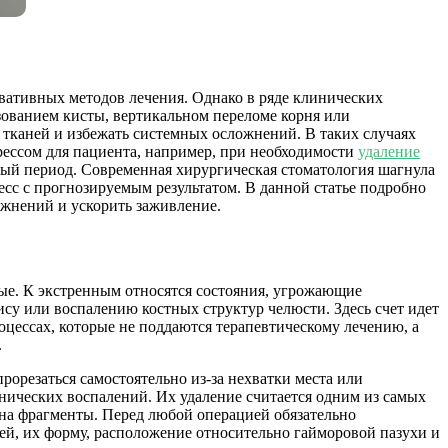
рвативных методов лечения. Однако в ряде клинических
зованием кисты, вертикальном переломе корня или
тканей и избежать системных осложнений. В таких случаях
рессом для пациента, например, при необходимости
удаление
ый период. Современная хирургическая стоматология шагнула
есс с прогнозируемым результатом. В данной статье подробно
ложнений и ускорить заживление.
вые. К экстренным относятся состояния, угрожающие
су или воспалению костных структур челюсти. Здесь счет идет
оцессах, которые не поддаются терапевтическому лечению, а
.
орезаться самостоятельно из-за нехватки места или
онических воспалений. Их удаление считается одним из самых
 на фрагменты. Перед любой операцией обязательно
ей, их форму, расположение относительно гайморовой пазухи и