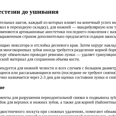
естезии до ушивания
ательных шагов, каждый из которых влияет на конечный успех в
кол в переходную складку), для нижней — мандибулярную или 
меняются артикаиновые анестетики последнего поколения с вазо
 выраженным страхом дополнительно предлагается седация закис
ощью люксатора и отслойка десневого края. Затем хирург накла
ногокорневых зубов иногда требуется разделение корней борма
рург обязательно проводит ревизию лунки — удаляет грануляции
ский материал для сохранения объема кости.
дуется для нижней челюсти и всех случаев с большим диаметро
еся или рассасывающиеся нити (последние не требуют снятия).
о назначается через 2-3 дня для оценки состояния лунки и снят
ие
енты для разрушения периодонтальной связки и подвывиха зуба
к для верхних и нижних зубов, а также для корней (байонетны
дкостничного лоскута при сложных удалениях, помогают обнажит