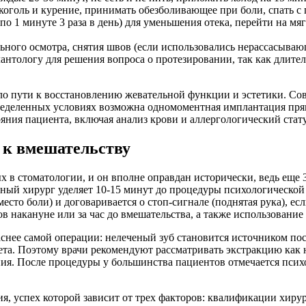
коголь и курение, принимать обезболивающее при боли, спать с
по 1 минуте 3 раза в день) для уменьшения отека, перейти на 
льного осмотра, снятия швов (если использовались нерассасыва
антологу для решения вопроса о протезировании, так как длите
чало пути к восстановлению жевательной функции и эстетики. С
определенных условиях возможна одномоментная имплантация пря
яния пациента, включая анализ крови и аллергологический стату
 к вмешательству
 в стоматологии, и он вполне оправдан исторически, ведь еще 3
ный хирург уделяет 10-15 минут до процедуры психологической 
сто боли) и договаривается о стоп-сигнале (поднятая рука), ес
 накануне или за час до вмешательства, а также использование
паснее самой операции: нелеченый зуб становится источником по
абета. Поэтому врачи рекомендуют рассматривать экстракцию ка
ия. После процедуры у большинства пациентов отмечается психо
я, успех которой зависит от трех факторов: квалификации хирур