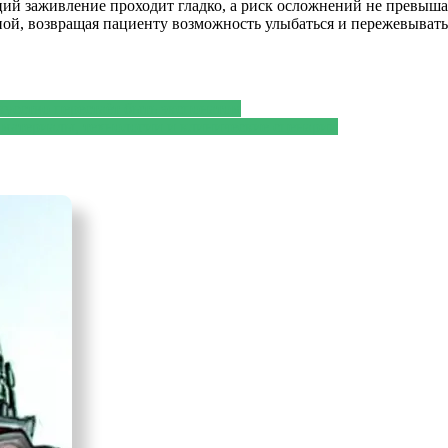
й заживление проходит гладко, а риск осложнений не превышае
ной, возвращая пациенту возможность улыбаться и пережевывать
усство перестаёт быть экспонатом
 материалы, технологии и клинические сценарии