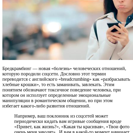
Бредкрамбинг — новая «болезнь» человеческих отношений,
которую породили соцсети. Дословно этот термин
переводится с английского «breadcrumbing» как «разбрасывать
хлебные крошки», то есть заманивать, завлекать. Этим
понятием обозначают токсичное поведение человека, при
котором он исползует определенные эмоциональные
манипуляции в романтическом общении, но при этом
избегает какого-либо развития отношений.
Например, ваш поклонник из соцсетей может
периодически кидать вам игривые сообщения вроде
«Привет, как жизнь?», «Какая ты красивая», «Твои фото
очень меня заводят».. И вам в какой-то момент начинает