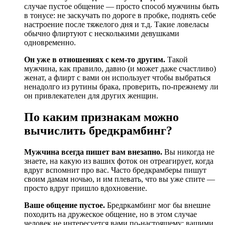
случае пустое общение — просто способ мужчины быть
в тонусе: не заскучать по дороге в пробке, поднять себе
настроение после тяжелого дня и т.д. Такие ловеласы
обычно флиртуют с несколькими девушками
одновременно.
Он уже в отношениях с кем-то другим.
Такой
мужчина, как правило, давно (и может даже счастливо)
женат, а флирт с вами он использует чтобы выбраться
ненадолго из рутины брака, проверить, по-прежнему ли
он привлекателен для других женщин.
По каким признакам можно
вычислить бредкрамбинг?
Мужчина всегда пишет вам внезапно.
Вы никогда не
знаете, на какую из ваших фоток он отреагирует, когда
вдруг вспомнит про вас. Часто бредкрамберы пишут
своим дамам ночью, и им плевать, что вы уже спите —
просто вдруг пришло вдохновение.
Ваше общение пустое.
Бредркамбинг мог бы внешне
походить на дружеское общение, но в этом случае
человек не интересуется вами по-настоящему: вашими