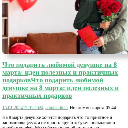
Что подарить любимой девушке на 8
марта: идеи полезных и практичных
подарков
Что подарить любимой
девушке на 8 марта: идеи полезных и
практичных подарков
15.01.2024
15.01.2024
|
admin
admin
|
Нет комментария
|
05:44
На 8 марта девушке хочется подарить что-то приятное и
запоминающееся, а не просто вручить букет тюльпанов и
коробку конфет. Мы собрали в одной статье идеи