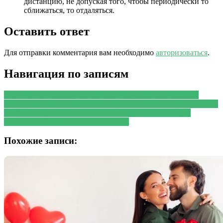
дистанцию, не допуская того, чтобы периодически то
сближаться, то отдаляться.
Оставить ответ
Для отправки комментария вам необходимо
авторизоваться
.
Навигация по записям
PREVIOUS
Предыдущая запись:
Похудение для женщин
после 30 лет: особенности питания, эффективные упражнения
NEXT
Следующая запись:
Скумбрия: в чем польза для
здоровья + 10 ПП-блюд из скумбрии
Похожие записи: