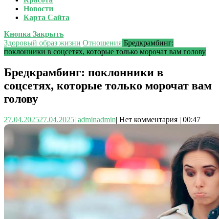
Новости
Карта Сайта
Кнопка Закрыть
Здоровый образ жизни
Отношения
Бредкрамбинг:
поклонники в соцсетях, которые только морочат вам голову
Бредкрамбинг: поклонники в
соцсетях, которые только морочат вам
голову
27.04.2025
27.04.2025
|
admin
admin
|
Нет комментария
|
00:47