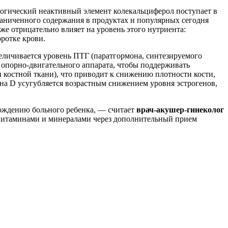
огический неактивный элемент колекальциферол поступает в
граниченного содержания в продуктах и популярных сегодня
е отрицательно влияет на уровень этого нутриента:
ротке крови.
еличивается уровень ПТГ (паратгормона, синтезируемого
 опорно-двигательного аппарата, чтобы поддерживать
 костной ткани), что приводит к снижению плотности кости,
на D усугубляется возрастным снижением уровня эстрогенов,
рождению больного ребенка, — считает
врач-акушер-гинеколог
 витаминами и минералами через дополнительный прием