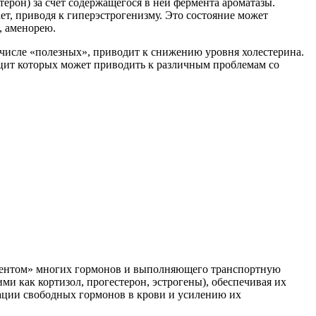
ерон) за счет содержащегося в ней фермента ароматазы.
т, приводя к гиперэстрогенизму. Это состояние может
, аменорею.
 числе «полезных», приводит к снижению уровня холестерина.
ицит которых может приводить к различным проблемам со
онентом» многих гормонов и выполняющего транспортную
 как кортизол, прогестерон, эстрогены), обеспечивая их
ации свободных гормонов в крови и усилению их