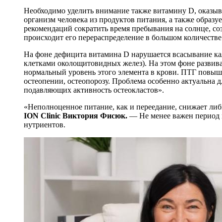
Необходимо уделить внимание также витамину D, оказы
организм человека из продуктов питания, а также образу
рекомендаций сократить время пребывания на солнце, со
происходит его перераспределение в большом количеств
На фоне дефицита витамина D нарушается всасывание кал
клетками околощитовидных желез). На этом фоне развива
нормальный уровень этого элемента в крови. ПТГ повыша
остеопении, остеопорозу. Проблема особенно актуальна 
подавляющих активность остеокластов».
«Неполноценное питание, как и переедание, снижает ли
ION Clinic Виктория Фисюк.
— Не менее важен период м
нутриентов.