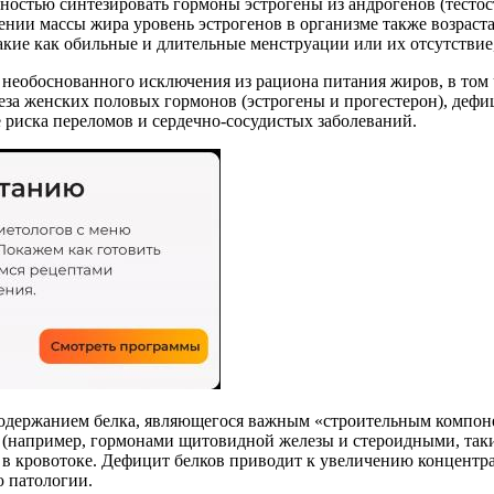
ностью синтезировать гормоны эстрогены из андрогенов (тестост
ии массы жира уровень эстрогенов в организме также возрастае
кие как обильные и длительные менструации или их отсутствие
 необоснованного исключения из рациона питания жиров, в том
теза женских половых гормонов (эстрогены и прогестерон), деф
 риска переломов и сердечно-сосудистых заболеваний.
 содержанием белка, являющегося важным «строительным комп
(например, гормонами щитовидной железы и стероидными, такими
 в кровотоке. Дефицит белков приводит к увеличению концентр
ю патологии.