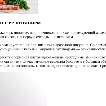
 с ее питанием
лезы, половые, надпочечников, а также поджелудочной желез
ом жизни, и в первую очередь — с питанием.
а реагирует на них повышенной выработкой инсулина. Со време
лноценным: с белками, жирами и углеводами — без крайностей 
выработки гормонов щитовидной железы необходимы аминокислот
х организм получает нужные вещества быстрее и в большем объ
если их не восполнять, то щитовидной железе просто не хватит р