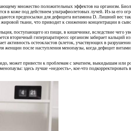
вающему множество положительных эффектов на организм. Биол
ется в коже под действием ультрафиолетовых лучей. Из-за его о
здаются предпосылки для дефицита витамина D. Лишний вес такж
е жировой ткани, что приводит к снижению концентрации в сыво
ьция, поступающего из пищи, в кишечнике, вследствие чего ув
ется вторичный гиперпаратиреоз: организм забирает кальций из
ет активность остеокластов (клеток, участвующих в разрушении
для женщин после наступления менопаузы, когда дефицит витами
бидо, может привести к проблемам с зачатием, выкидышам или 
енопаузы: здесь лучше «недоесть», кое-что подкорректировать