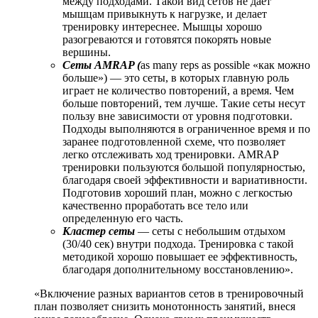
между подходами. Такой вид сетов не дает
мышцам привыкнуть к нагрузке, и делает
тренировку интереснее. Мышцы хорошо
разогреваются и готовятся покорять новые
вершины.
Сеты AMRAP (
as many reps as possible «как можно
больше») — это сеты, в которых главную роль
играет не количество повторений, а время. Чем
больше повторений, тем лучше. Такие сеты несут
пользу вне зависимости от уровня подготовки.
Подходы выполняются в ограниченное время и по
заранее подготовленной схеме, что позволяет
легко отслеживать ход тренировки. AMRAP
тренировки пользуются большой популярностью,
благодаря своей эффективности и вариативности.
Подготовив хороший план, можно с легкостью
качественно проработать все тело или
определенную его часть.
Кластер сеты
— сеты с небольшим отдыхом
(30/40 сек) внутри подхода. Тренировка с такой
методикой хорошо повышает ее эффективность,
благодаря дополнительному восстановлению».
«Включение разных вариантов сетов в тренировочный
план позволяет снизить монотонность занятий, внеся