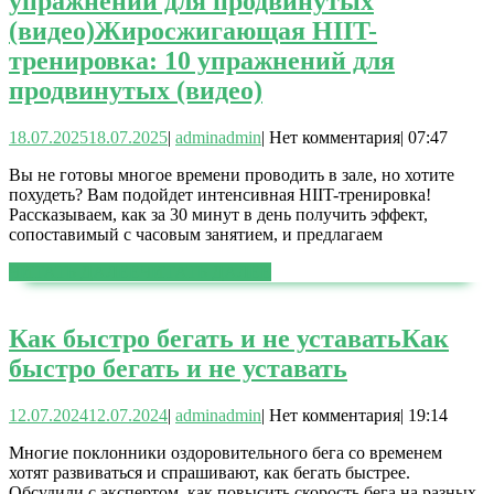
упражнений для продвинутых
(видео)
Жиросжигающая HIIT-
тренировка: 10 упражнений для
продвинутых (видео)
18.07.2025
18.07.2025
|
admin
admin
|
Нет комментария
|
07:47
Вы не готовы многое времени проводить в зале, но хотите
похудеть? Вам подойдет интенсивная HIIT-тренировка!
Рассказываем, как за 30 минут в день получить эффект,
сопоставимый с часовым занятием, и предлагаем
ЧИТАТЬ ДАЛЕЕ
ЧИТАТЬ ДАЛЕЕ
Как быстро бегать и не уставать
Как
быстро бегать и не уставать
12.07.2024
12.07.2024
|
admin
admin
|
Нет комментария
|
19:14
Многие поклонники оздоровительного бега со временем
хотят развиваться и спрашивают, как бегать быстрее.
Обсудили с экспертом, как повысить скорость бега на разных