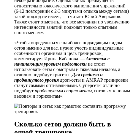
некое разнообразие. Однако явных преимуществ
относительно классического выполнения упражнений
(6-12 повторений с 2-3 минутами отдыха между сетами)
такой подход не имеет, — считает Юрий Аверьянов. —
Также стоит отметить, что все методики по увеличению
интенсивности занятий подходят только опытным
спортсменам».
«Чтобы определиться с наиболее подходящим видом
сетов именно для вас, нужно учесть индивидуальные
особенности организма и цель тренировок
, —
комментирует Ирина Кабанова.
—
Атлетам с
начинающим уровнем подготовки
не стоит
использовать сеты с быстрым и тяжелым началом, а
отлично подойдут трисеты.
Для среднего и
продвинутого уровня
дроп-сеты и AMRAP тренировки
станут самыми оптимальными. Суперсеты отлично
подойдут
продвинутым спортсменам
, готовым к новым
вызовам и горизонтам».
Сколько сетов должно быть в
одной тренировке