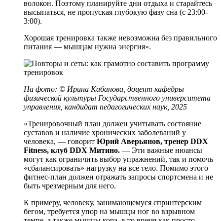
волокон. Поэтому планируйте дни отдыха и старайтесь
высыпаться, не пропуская глубокую фазу сна (с 23:00-
3:00).
Хорошая тренировка также невозможна без правильного
питания — мышцам нужна энергия».
На фото: © Ирина Кабанова, доцент кафедры
физической культуры Государственного университета
управления, кандидат педагогических наук, 2025
«Тренировочный план должен учитывать состояние
суставов и наличие хронических заболеваний у
человека, — говорит
Юрий Аверьянов, тренер DDX
Fitness, клуб DDX Митино.
— Эти важные нюансы
могут как ограничить выбор упражнений, так и помочь
«сбалансировать» нагрузку на все тело. Помимо этого
фитнес-план должен отражать запросы спортсмена и не
быть чрезмерным для него.
К примеру, человеку, занимающемуся спринтерским
бегом, требуется упор на мышцы ног во взрывном
темпе, а также мышцы кора, в то время как просто