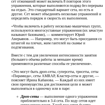
сет отжиманий может включать 8 повторов этого
упражнения, которые выполняются подряд без перерыва
на отдых. Это стандартный вариант сета, но есть и
другие. Сет может объединять несколько упражнений и
определять порядок и скорость их выполнения.
«Чтобы включить в работу несколько мышечных групп,
используются многосуставные упражнения (их зачастую
называют базовыми), — комментирует Юрий
Аверьянов. — Например, это могут быть приседания со
штангой на плечах, жим гантелей на скамье и
подтягивания.
Вместе с тем для увеличения интенсивности занятия
(большего объема работы за меньшее время)
применяются различные способы ее увеличения».
«Это могут быть дроп-сеты, суперсеты, трисеты, сеты
«Пирамида», сеты AMRAP, Кластер-сеты и другие, —
поясняет Ирина Кабанова. — Каждый из них имеет
свои преимущества для достижения цели и может
выполняться в одиночку или в паре:
Дроп-сеты
— выполнение одного упражнения
приблизительно в 3-4 сета. По ходу сетов идет
уменьшение весов. Такой вид сетов быстро