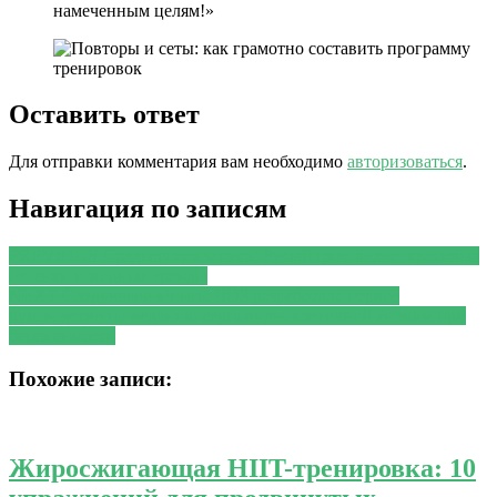
намеченным целям!»
Оставить ответ
Для отправки комментария вам необходимо
авторизоваться
.
Навигация по записям
PREVIOUS
Предыдущая запись:
Русый цвет волос: красивые
оттенки и модные тренды
NEXT
Следующая запись:
ВОЗ разработала первое
руководство по ведению серповидноклеточной анемии при
беременности
Похожие записи:
Жиросжигающая HIIT-тренировка: 10