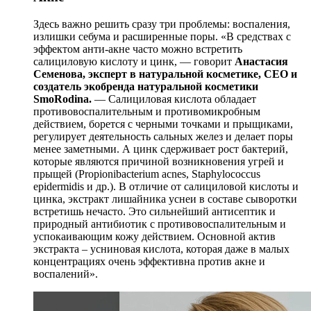
Здесь важно решить сразу три проблемы: воспаления,
излишки себума и расширенные поры. «В средствах с
эффектом анти-акне часто можно встретить
салициловую кислоту и цинк, — говорит
Анастасия
Семенова, эксперт в натуральной косметике, СЕО и
создатель экобренда натуральной косметики
SmoRodina.
— Салициловая кислота обладает
противовоспалительным и противомикробным
действием, борется с черными точками и прыщиками,
регулирует деятельность сальных желез и делает поры
менее заметными. А цинк сдерживает рост бактерий,
которые являются причиной возникновения угрей и
прыщей (Propionibacterium acnes, Staphylococcus
epidermidis и др.). В отличие от салициловой кислоты и
цинка, экстракт лишайника уснеи в составе сыворотки
встретишь нечасто. Это сильнейший антисептик и
природный антибиотик с противовоспалительным и
успокаивающим кожу действием. Основной актив
экстракта – усниновая кислота, которая даже в малых
концентрациях очень эффективна против акне и
воспалений».