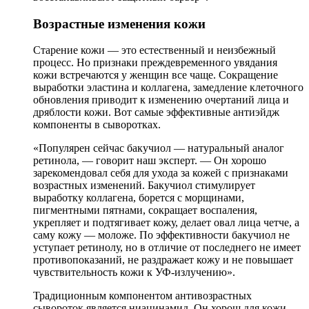
Возрастные изменения кожи
Старение кожи — это естественный и неизбежный
процесс. Но признаки преждевременного увядания
кожи встречаются у женщин все чаще. Сокращение
выработки эластина и коллагена, замедление клеточного
обновления приводит к изменению очертаний лица и
дряблости кожи. Вот самые эффективные антиэйдж
компоненты в сыворотках.
«Популярен сейчас бакучиол — натуральный аналог
ретинола, — говорит наш эксперт. — Он хорошо
зарекомендовал себя для ухода за кожей с признаками
возрастных изменений. Бакучиол стимулирует
выработку коллагена, борется с морщинами,
пигментными пятнами, сокращает воспаления,
укрепляет и подтягивает кожу, делает овал лица четче, а
саму кожу — моложе. По эффективности бакучиол не
уступает ретинолу, но в отличие от последнего не имеет
противопоказаний, не раздражает кожу и не повышает
чувствительность кожи к УФ-излучению».
Традиционным компонентом антивозрастных
сывороток является ниацинамид. Он хорош для кожи