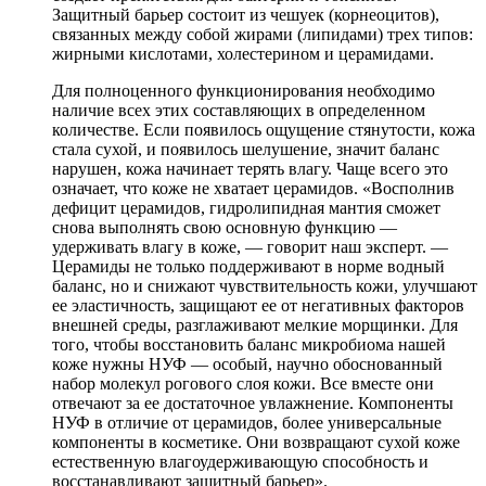
Защитный барьер состоит из чешуек (корнеоцитов),
связанных между собой жирами (липидами) трех типов:
жирными кислотами, холестерином и церамидами.
Для полноценного функционирования необходимо
наличие всех этих составляющих в определенном
количестве. Если появилось ощущение стянутости, кожа
стала сухой, и появилось шелушение, значит баланс
нарушен, кожа начинает терять влагу. Чаще всего это
означает, что коже не хватает церамидов. «Восполнив
дефицит церамидов, гидролипидная мантия сможет
снова выполнять свою основную функцию —
удерживать влагу в коже, — говорит наш эксперт. —
Церамиды не только поддерживают в норме водный
баланс, но и снижают чувствительность кожи, улучшают
ее эластичность, защищают ее от негативных факторов
внешней среды, разглаживают мелкие морщинки. Для
того, чтобы восстановить баланс микробиома нашей
коже нужны НУФ — особый, научно обоснованный
набор молекул рогового слоя кожи. Все вместе они
отвечают за ее достаточное увлажнение. Компоненты
НУФ в отличие от церамидов, более универсальные
компоненты в косметике. Они возвращают сухой коже
естественную влагоудерживающую способность и
восстанавливают защитный барьер».