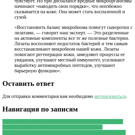
чувствует. Но при дисбалансе вредные микроорганизмы
начинают «наводить свои порядки», что неизбежно
сказывается на коже. Она может стать воспаленной и
сухой.
«Восстановить баланс микробиома помогут сыворотки с
лизатами, — говорит наш эксперт. — Это разделенные
на активные компоненты все те же полезные бактерии.
Лизаты восполняют недостаток бактерий и тем самым
восстанавливают микробиом нашей кожи. Лизаты
помогают регенерации кожи, замедляют процессы ее
увядания, улучшают местный иммунитет, усиливают
выработку антимикробных пептидов, улучшают
барьерную функцию».
Оставить ответ
Для отправки комментария вам необходимо
авторизоваться
.
Навигация по записям
PREVIOUS
Предыдущая запись:
Гастроэнтеролог назвала
причины появления неприятного запаха изо рта
NEXT
Следующая запись:
Омега-3: как правильно выбрать