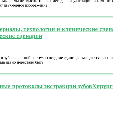
емыслимы без высокоточных методов визуализации, и компьютер
ют двухмерное изображение
териалы, технологии и клинические сце
ческие сценарии
 в зубочелюстной системе: соседние единицы смещаются, возника
яда давно перестало быть
ные протоколы экстракции зубов
Хирург