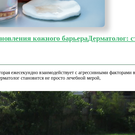
ановления кожного барьера
Дерматолог: с
оторая ежесекундно взаимодействует с агрессивными факторами
рматолог становится не просто лечебной мерой,