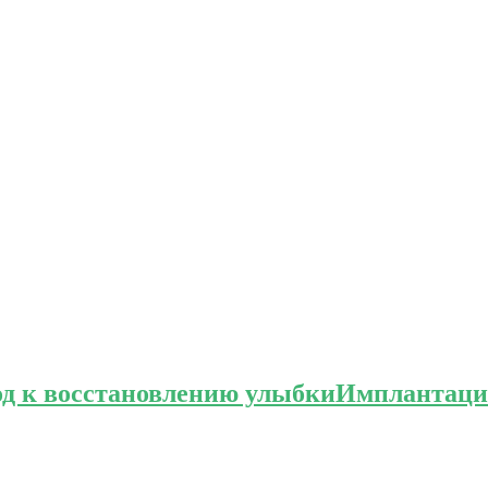
од к восстановлению улыбки
Имплантация