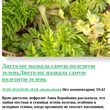
Диетолог назвала самую полезную
зелень
Диетолог назвала самую
полезную зелень
30.06.2024
30.06.2024
|
admin
admin
|
Нет комментария
|
19:42
Врач-диетолог, нефролог Анна Коробкина рассказала, что
любая местная и сезонная зелень полезна, особенно в
холодные сезоны, когда организму не хватает витаминов.