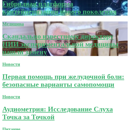
Гибридная платформа
контейнеризации нового поколения
Медицина
Скандально известному директору
НИИ экспериментальной медицины
нашли замену
Новости
Первая помощь при желудочной боли:
безопасные варианты самопомощи
Новости
Аудиометрия: Исследование Слуха
Точка за Точкой
Питание