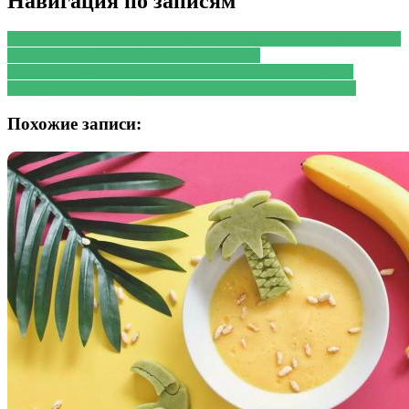
Навигация по записям
PREVIOUS
Предыдущая запись:
Назван самый доступный
для снижения сахара в крови продукт
NEXT
Следующая запись:
Эксперты назвали хурму
«плодом богов» и перечислили ее полезные свойства
Похожие записи: