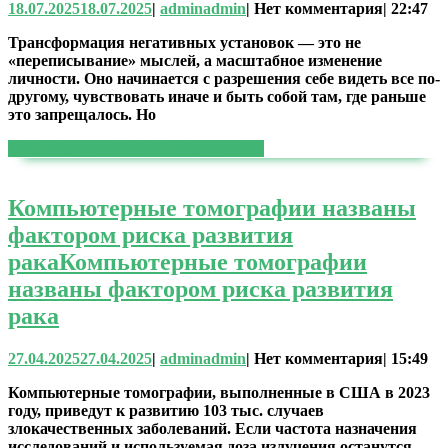
18.07.2025
18.07.2025
|
admin
admin
|
Нет комментария
|
22:47
Трансформация негативных установок — это не
«переписывание» мыслей, а масштабное изменение
личности. Оно начинается с разрешения себе видеть все по-
другому, чувствовать иначе и быть собой там, где раньше
это запрещалось. Но
ЧИТАТЬ ДАЛЕЕ
ЧИТАТЬ ДАЛЕЕ
Компьютерные томографии названы
фактором риска развития
рака
Компьютерные томографии
названы фактором риска развития
рака
27.04.2025
27.04.2025
|
admin
admin
|
Нет комментария
|
15:49
Компьютерные томографии, выполненные в США в 2023
году, приведут к развитию 103 тыс. случаев
злокачественных заболеваний. Если частота назначения
исследований и используемая доза излучения останутся