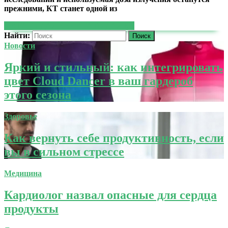
прежними, КТ станет одной из
ЧИТАТЬ ДАЛЕЕ
ЧИТАТЬ ДАЛЕЕ
Найти:
Новости
Яркий и стильный: как интегрировать
цвет Cloud Dancer в ваш гардероб
этого сезона
Здоровье
Как вернуть себе продуктивность, если
вы в сильном стрессе
Медицина
Кардиолог назвал опасные для сердца
продукты