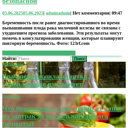
безопасной
05.06.2025
05.06.2025
|
admin
admin
|
Нет комментария
|
09:47
Беременность после ранее диагностированного во время
вынашивания плода рака молочной железы не связана с
ухудшением прогноза заболевания. Эти результаты могут
помочь в консультировании женщин, которые планируют
повторную беременность. Фото: 123rf.com
ЧИТАТЬ ДАЛЕЕ
ЧИТАТЬ ДАЛЕЕ
Найти:
Медицина
Врач перечислила напитки,
укрепляющие иммунитет
Питание
Что приготовить с рикоттой: от каши
на завтрак до пасхального пирога
(рецепты)