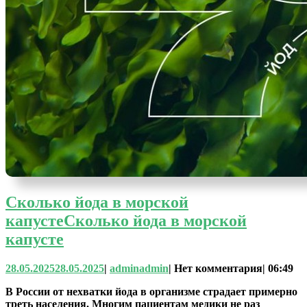
Cколько йода в морской
капусте
Cколько йода в морской
капусте
28.05.2025
28.05.2025
|
admin
admin
|
Нет комментария
|
06:49
В России от нехватки йода в организме страдает примерно
треть населения. Многим пациентам медики не раз