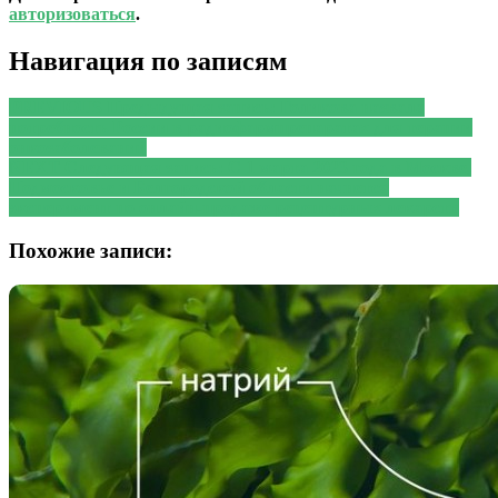
авторизоваться
.
Навигация по записям
PREVIOUS
Предыдущая запись:
Голикова назвала
потребность России в радиофармпрепаратах для терапии
онкозаболеваний
NEXT
Следующая запись:
С 1 марта 2023 года в Москве,
Подмосковье и Белгородской области начнется
эксперимент по онлайн-продаже рецептурных лекарств
Похожие записи: