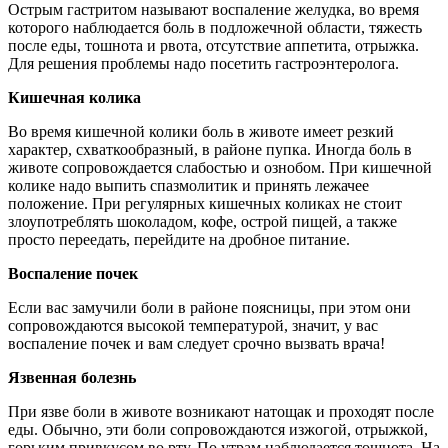
Острым гастритом называют воспаление желудка, во время
которого наблюдается боль в подложечной области, тяжесть
после еды, тошнота и рвота, отсутствие аппетита, отрыжка.
Для решения проблемы надо посетить гастроэнтеролога.
Кишечная колика
Во время кишечной колики боль в животе имеет резкий
характер, схваткообразный, в районе пупка. Иногда боль в
животе сопровождается слабостью и ознобом. При кишечной
колике надо выпить спазмолитик и принять лежачее
положение. При регулярных кишечных коликах не стоит
злоупотреблять шоколадом, кофе, острой пищей, а также
просто переедать, перейдите на дробное питание.
Воспаление почек
Если вас замучили боли в районе поясницы, при этом они
сопровождаются высокой температурой, значит, у вас
воспаление почек и вам следует срочно вызвать врача!
Язвенная болезнь
При язве боли в животе возникают натощак и проходят после
еды. Обычно, эти боли сопровождаются изжогой, отрыжкой,
горьким привкусом во рту. По утрам наблюдается тошнота. На