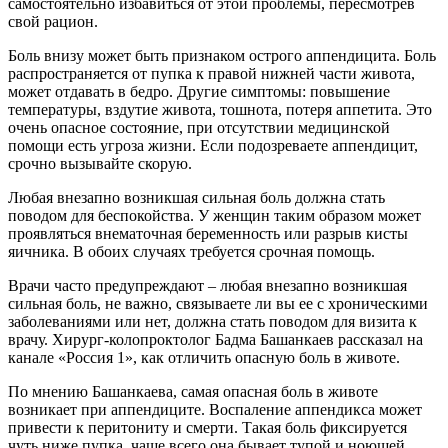
самостоятельно избавиться от этой проблемы, пересмотрев
свой рацион.
Боль внизу может быть признаком острого аппендицита. Боль
распространяется от пупка к правой нижней части живота,
может отдавать в бедро. Другие симптомы: повышение
температуры, вздутие живота, тошнота, потеря аппетита. Это
очень опасное состояние, при отсутствии медицинской
помощи есть угроза жизни. Если подозреваете аппендицит,
срочно вызывайте скорую.
Любая внезапно возникшая сильная боль должна стать
поводом для беспокойства. У женщин таким образом может
проявляться внематочная беременность или разрыв кисты
яичника. В обоих случаях требуется срочная помощь.
Врачи часто предупреждают – любая внезапно возникшая
сильная боль, не важно, связываете ли вы ее с хроническими
заболеваниями или нет, должна стать поводом для визита к
врачу. Хирург-колопроктолог Бадма Башанкаев рассказал на
канале «Россия 1», как отличить опасную боль в животе.
По мнению Башанкаева, самая опасная боль в животе
возникает при аппендиците. Воспаление аппендикса может
привести к перитониту и смерти. Такая боль фиксируется
чуть ниже пупка, чаще всего она бывает тупой и ноющей.