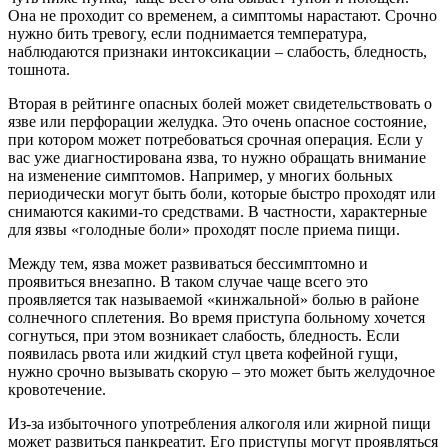
Она не проходит со временем, а симптомы нарастают. Срочно
нужно бить тревогу, если поднимается температура,
наблюдаются признаки интоксикации – слабость, бледность,
тошнота.
Вторая в рейтинге опасных болей может свидетельствовать о
язве или перфорации желудка. Это очень опасное состояние,
при котором может потребоваться срочная операция. Если у
вас уже диагностирована язва, то нужно обращать внимание
на изменение симптомов. Например, у многих больных
периодически могут быть боли, которые быстро проходят или
снимаются какими-то средствами. В частности, характерные
для язвы «голодные боли» проходят после приема пищи.
Между тем, язва может развиваться бессимптомно и
проявиться внезапно. В таком случае чаще всего это
проявляется так называемой «кинжальной» болью в районе
солнечного сплетения. Во время приступа больному хочется
согнуться, при этом возникает слабость, бледность. Если
появилась рвота или жидкий стул цвета кофейной гущи,
нужно срочно вызывать скорую – это может быть желудочное
кровотечение.
Из-за избыточного употребления алкоголя или жирной пищи
может развиться панкреатит. Его приступы могут проявляться