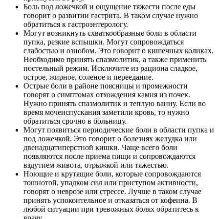
Боль под ложечкой и ощущение тяжести после еды
говорит о развитии гастрита. В таком случае нужно
обратиться к гастроэнтерологу.
Могут возникнуть схваткообразные боли в области
пупка, резкие вспышки. Могут сопровождаться
слабостью и ознобом. Это говорит о кишечных коликах.
Необходимо принять спазмолитик, а также применить
постельный режим. Исключите из рациона сладкое,
острое, жирное, соленое и переедание.
Острые боли в районе поясницы и промежности
говорят о симптомах отхождения камня из почек.
Нужно принять спазмолитик и теплую ванну. Если во
время мочеиспускания заметили кровь, то нужно
обратиться срочно в больницу.
Могут появиться периодические боли в области пупка и
под ложечкой. Это говорит о болезнях желудка или
двенадцатиперстной кишки. Чаще всего боли
появляются после приема пищи и сопровождаются
вздутием живота, отрыжкой или тяжестью.
Ноющие и крутящие боли, которые сопровождаются
тошнотой, упадком сил или приступом активности,
говорят о неврозе или стрессе. Лучше в таком случае
принять успокоительное и отказаться от кофеина. В
любой ситуации при тревожных болях обратитесь к
врачу.