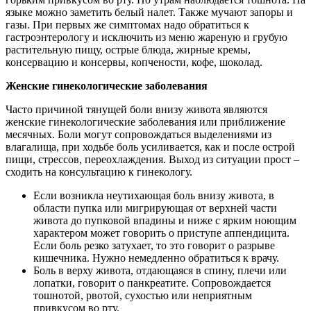
языке можно заметить белый налет. Также мучают запоры и
газы. При первых же симптомах надо обратиться к
гастроэнтерологу и исключить из меню жареную и грубую
растительную пищу, острые блюда, жирные кремы,
консервацию и консервы, копчености, кофе, шоколад.
Женские гинекологические заболевания
Часто причиной тянущей боли внизу живота являются
женские гинекологические заболевания или приближение
месячных. Боли могут сопровождаться выделениями из
влагалища, при ходьбе боль усиливается, как и после острой
пищи, стрессов, переохлаждения. Выход из ситуации прост –
сходить на консультацию к гинекологу.
Если возникла неутихающая боль внизу живота, в
области пупка или мигрирующая от верхней части
живота до пупковой впадины и ниже с ярким ноющим
характером может говорить о приступе аппендицита.
Если боль резко затухает, то это говорит о разрыве
кишечника. Нужно немедленно обратиться к врачу.
Боль в верху живота, отдающаяся в спину, плечи или
лопатки, говорит о панкреатите. Сопровождается
тошнотой, рвотой, сухостью или неприятным
привкусом во рту.