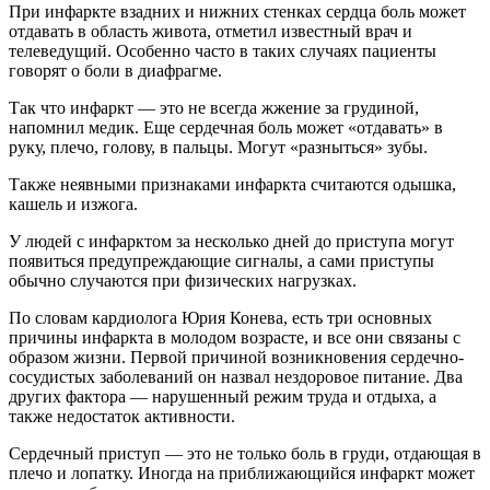
При инфаркте взадних и нижних стенках сердца боль может
отдавать в область живота, отметил известный врач и
телеведущий. Особенно часто в таких случаях пациенты
говорят о боли в диафрагме.
Так что инфаркт — это не всегда жжение за грудиной,
напомнил медик. Еще сердечная боль может «отдавать» в
руку, плечо, голову, в пальцы. Могут «разныться» зубы.
Также неявными признаками инфаркта считаются одышка,
кашель и изжога.
У людей с инфарктом за несколько дней до приступа могут
появиться предупреждающие сигналы, а сами приступы
обычно случаются при физических нагрузках.
По словам кардиолога Юрия Конева, есть три основных
причины инфаркта в молодом возрасте, и все они связаны с
образом жизни. Первой причиной возникновения сердечно-
сосудистых заболеваний он назвал нездоровое питание. Два
других фактора — нарушенный режим труда и отдыха, а
также недостаток активности.
Сердечный приступ — это не только боль в груди, отдающая в
плечо и лопатку. Иногда на приближающийся инфаркт может