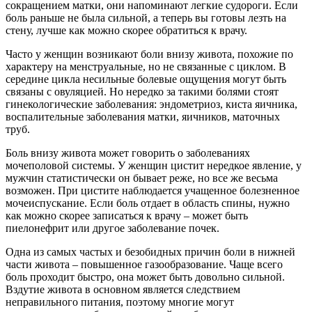
сокращением матки, они напоминают легкие судороги. Если
боль раньше не была сильной, а теперь вы готовы лезть на
стену, лучше как можно скорее обратиться к врачу.
Часто у женщин возникают боли внизу живота, похожие по
характеру на менструальные, но не связанные с циклом. В
середине цикла несильные болевые ощущения могут быть
связаны с овуляцией. Но нередко за такими болями стоят
гинекологические заболевания: эндометриоз, киста яичника,
воспалительные заболевания матки, яичников, маточных
труб.
Боль внизу живота может говорить о заболеваниях
мочеполовой системы. У женщин цистит нередкое явление, у
мужчин статистически он бывает реже, но все же весьма
возможен. При цистите наблюдается учащенное болезненное
мочеиспускание. Если боль отдает в область спины, нужно
как можно скорее записаться к врачу – может быть
пиелонефрит или другое заболевание почек.
Одна из самых частых и безобидных причин боли в нижней
части живота – повышенное газообразование. Чаще всего
боль проходит быстро, она может быть довольно сильной.
Вздутие живота в основном является следствием
неправильного питания, поэтому многие могут