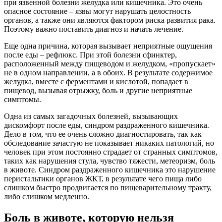
при язвенной болезни желудка или кишечника. Это очень
опасное состояние – язвы могут нарушать целостность
органов, а также они являются фактором риска развития рака.
Поэтому важно поставить диагноз и начать лечение.
Еще одна причина, которая вызывает неприятные ощущения
после еды – рефлюкс. При этой болезни сфинктер,
расположенный между пищеводом и желудком, «пропускает»
не в одном направлении, а в обоих. В результате содержимое
желудка, вместе с ферментами и кислотой, попадает в
пищевод, вызывая отрыжку, боль и другие неприятные
симптомы.
Одна из самых загадочных болезней, вызывающих
дискомфорт после еды, синдром раздраженного кишечника.
Дело в том, что ее очень сложно диагностировать, так как
обследование зачастую не показывает никаких патологий, но
человек при этом постоянно страдает от странных симптомов,
таких как нарушения стула, чувство тяжести, метеоризм, боль
в животе. Синдром раздраженного кишечника это нарушение
перистальтики органов ЖКТ, в результате чего пища либо
слишком быстро продвигается по пищеварительному тракту,
либо слишком медленно.
Боль в животе, которую нельзя