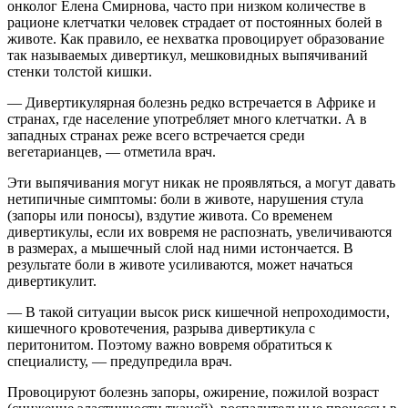
онколог Елена Смирнова, часто при низком количестве в
рационе клетчатки человек страдает от постоянных болей в
животе. Как правило, ее нехватка провоцирует образование
так называемых дивертикул, мешковидных выпячиваний
стенки толстой кишки.
— Дивертикулярная болезнь редко встречается в Африке и
странах, где население употребляет много клетчатки. А в
западных странах реже всего встречается среди
вегетарианцев, — отметила врач.
Эти выпячивания могут никак не проявляться, а могут давать
нетипичные симптомы: боли в животе, нарушения стула
(запоры или поносы), вздутие живота. Со временем
дивертикулы, если их вовремя не распознать, увеличиваются
в размерах, а мышечный слой над ними истончается. В
результате боли в животе усиливаются, может начаться
дивертикулит.
— В такой ситуации высок риск кишечной непроходимости,
кишечного кровотечения, разрыва дивертикула с
перитонитом. Поэтому важно вовремя обратиться к
специалисту, — предупредила врач.
Провоцируют болезнь запоры, ожирение, пожилой возраст