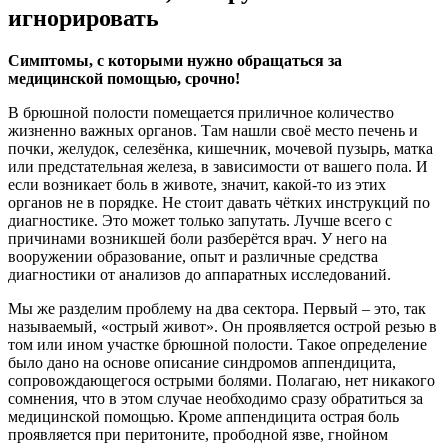
игнорировать
Симптомы, с которыми нужно обращаться за
медицинской помощью, срочно!
В брюшной полости помещается приличное количество
жизненно важных органов. Там нашли своё место печень и
почки, желудок, селезёнка, кишечник, мочевой пузырь, матка
или предстательная железа, в зависимости от вашего пола. И
если возникает боль в животе, значит, какой-то из этих
органов не в порядке. Не стоит давать чётких инструкций по
диагностике. Это может только запутать. Лучше всего с
причинами возникшей боли разберётся врач. У него на
вооружении образование, опыт и различные средства
диагностики от анализов до аппаратных исследований.
Мы же разделим проблему на два сектора. Первый – это, так
называемый, «острый живот». Он проявляется острой резью в
том или ином участке брюшной полости. Такое определение
было дано на основе описание синдромов аппендицита,
сопровождающегося острыми болями. Полагаю, нет никакого
сомнения, что в этом случае необходимо сразу обратиться за
медицинской помощью. Кроме аппендицита острая боль
проявляется при перитоните, прободной язве, гнойном