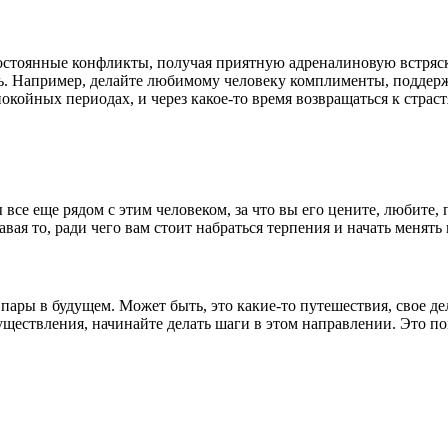
остоянные конфликты, получая приятную адреналиновую встряск
есь. Например, делайте любимому человеку комплименты, поддерж
койных периодах, и через какое-то время возвращаться к страстя
все еще рядом с этим человеком, за что вы его цените, любите, 
авая то, ради чего вам стоит набраться терпения и начать менят
 пары в будущем. Может быть, это какие-то путешествия, свое д
уществления, начинайте делать шаги в этом направлении. Это п