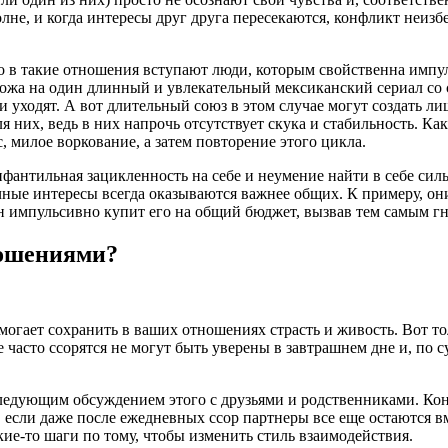
лне, и когда интересы друг друга пересекаются, конфликт неиз
о в такие отношения вступают люди, которым свойственна импу
охожа на один длинный и увлекательный мексиканский сериал с
уходят. А вот длительный союз в этом случае могут создать ли
 них, ведь в них напрочь отсутствует скука и стабильность. Как
 милое воркование, а затем повторение этого цикла.
антильная зацикленность на себе и неумение найти в себе силы
чные интересы всегда оказываются важнее общих. К примеру, они
он импульсивно купит его на общий бюджет, вызвав тем самым гн
ношениями?
могает сохранить в ваших отношениях страсть и живость. Вот то
 часто ссорятся не могут быть уверены в завтрашнем дне и, по с
следующим обсуждением этого с друзьями и родственниками. Кон
, если даже после ежедневных ссор партнеры все еще остаются вм
кие-то шаги по тому, чтобы изменить стиль взаимодействия.