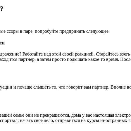
ь?
стые ссоры в паре, попробуйте предпринять следующее:
ся
дражение? Работайте над этой своей реакцией. Старайтесь взять 
ходится партнер, а затем просто подышать какое-то время. После
уации и почаще слышать то, что говорит вам партнер. Вполне во
 вашей семье они не прекращаются, дома у вас настоящая элект
портзал, начать свое дело, отправиться на курсы иностранных я