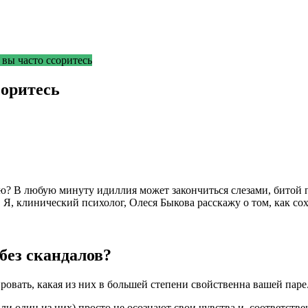
 вы часто ссоритесь
соритесь
? В любую минуту идиллия может закончиться слезами, битой п
 Я, клинический психолог, Олеся Быкова расскажу о том, как со
без скандалов?
овать, какая из них в большей степени свойственна вашей паре
и один из них) просто не осознают свои чувства и, соответстве