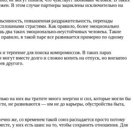
бежен. В этом случае партнеры зациклены исключительно на
льсивность, повышенная раздражительность, перепады
о сплошными страстями. Как правило, более эмоционально
шь два таких эмоционально-неустойчивых человека. Такие
 правило, в такой паре все развивается примерно по одному
 и терпение для поиска компромиссов. В таких парах
 могут вместе долго и сложно копить на отпуск, но внезапно
ев другого.
лько на них вы тратите много энергии и сил, которые могли бы
ути, не развиваются — им не до карьеры, обустройства быта,
ечно же, со временем такой союз распадается просто потому
есте, у них есть шанс на то, чтобы сохранить отношения. Для