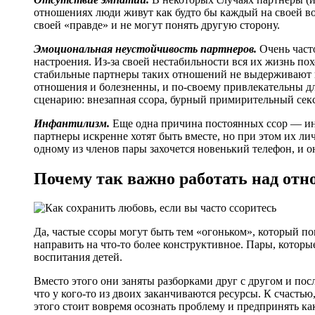
отношениях люди живут как будто бы каждый на своей во
своей «правде» и не могут понять другую сторону.
Эмоциональная неустойчивость партнеров.
Очень част
настроения. Из-за своей нестабильности вся их жизнь п
стабильные партнеры таких отношений не выдерживают и 
отношения и болезненны, и по-своему привлекательны для
сценарию: внезапная ссора, бурный примирительный секс,
Инфантилизм.
Еще одна причина постоянных ссор — инф
партнеры искренне хотят быть вместе, но при этом их ли
одному из членов пары захочется новенький телефон, и 
Почему так важно работать над от
Да, частые ссоры могут быть тем «огоньком», который по
направить на что-то более конструктивное. Пары, которые
воспитания детей.
Вместо этого они заняты разборками друг с другом и по
что у кого-то из двоих заканчиваются ресурсы. К счастью
этого стоит вовремя осознать проблему и предпринять ка