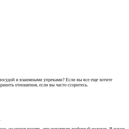
осудой и взаимными упреками? Если вы все еще хотите
хранить отношения, если вы часто ссоритесь.
.
нно, не могут понять, что чувствует любимый человек. В таких