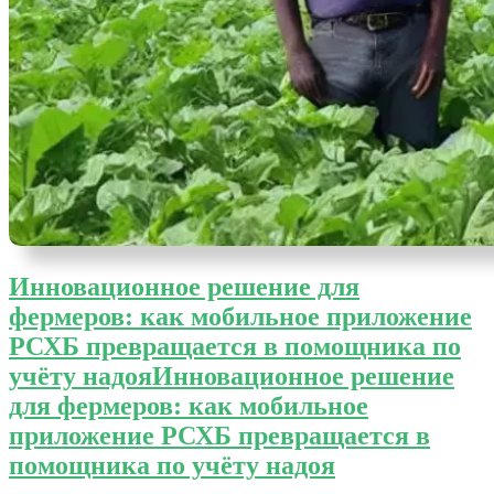
Инновационное решение для
фермеров: как мобильное приложение
РСХБ превращается в помощника по
учёту надоя
Инновационное решение
для фермеров: как мобильное
приложение РСХБ превращается в
помощника по учёту надоя