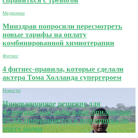
справиться с тревогой
Медицина
Минздрав попросили пересмотреть
новые тарифы на оплату
комбинированной химиотерапии
Фитнес
4 фитнес-правила, которые сделали
актера Тома Холланда супергероем
Новости
Инновационное решение для
фермеров: как мобильное приложение
РСХБ превращается в помощника по
учёту надоя