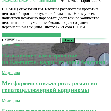
24.04.2025
24.04.2025
|
admin
admin
|
Нет комментария
|
22:48
В НМИЦ онкологии им. Блохина разработали прототип
пептидной противоопухолевой вакцины. Но не у всех
пациентов возможно наработать достаточное количество
неоантигенов опухоли, необходимых для создания
персональной вакцины. Фото: 123rf.com В НИИ
ЧИТАТЬ ДАЛЕЕ
ЧИТАТЬ ДАЛЕЕ
Найти:
Медицина
Сильнейшее землетрясение
на Камчатке: кадры из зоны бедствия
Медицина
Метформин снижал риск развития
гепатоцеллюлярной карциномы
Медицина
Гормональная терапия эстрогеном